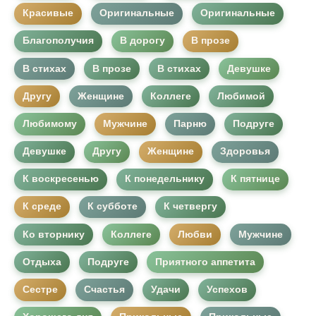
Красивые
Оригинальные
Оригинальные
Благополучия
В дорогу
В прозе
В стихах
В прозе
В стихах
Девушке
Другу
Женщине
Коллеге
Любимой
Любимому
Мужчине
Парню
Подруге
Девушке
Другу
Женщине
Здоровья
К воскресенью
К понедельнику
К пятнице
К среде
К субботе
К четвергу
Ко вторнику
Коллеге
Любви
Мужчине
Отдыха
Подруге
Приятного аппетита
Сестре
Счастья
Удачи
Успехов