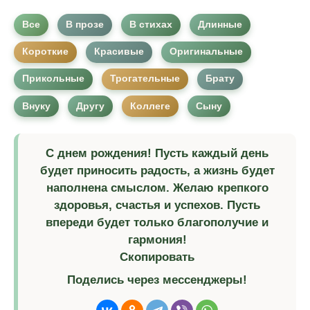
Все
В прозе
В стихах
Длинные
Короткие
Красивые
Оригинальные
Прикольные
Трогательные
Брату
Внуку
Другу
Коллеге
Сыну
С днем рождения! Пусть каждый день
будет приносить радость, а жизнь будет
наполнена смыслом. Желаю крепкого
здоровья, счастья и успехов. Пусть
впереди будет только благополучие и
гармония!
Скопировать
Поделись через мессенджеры!