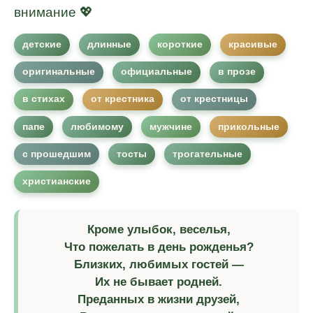
внимание 💖
детские
длинные
короткие
красивые
оригинальные
официальные
в прозе
в стихах
от крестника
от крестницы
папе
любимому
мужчине
прикольные
с прошедшим
тосты
трогательные
христианские
Кроме улыбок, веселья,
Что пожелать в день рожденья?
Близких, любимых гостей —
Их не бывает родней.
Преданных в жизни друзей,