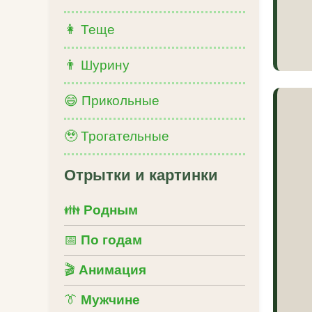
👩 Тещe
👨 Шурину
😄 Прикольные
🥹 Трогательные
Отрытки и картинки
👪
Родным
📅
По годам
🎬
Анимация
👔
Мужчине