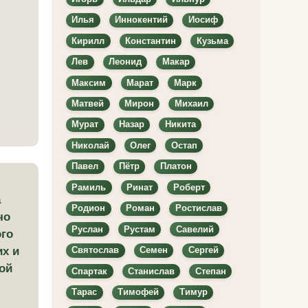
Илья
Иннокентий
Иосиф
Кирилл
Константин
Кузьма
Лев
Леонид
Макар
Максим
Марат
Марк
Матвей
Мирон
Михаил
Мурат
Назар
Никита
Николай
Олег
Остап
Павел
Пётр
Платон
Рамиль
Ринат
Роберт
а
Родион
Роман
Ростислав
чо
Руслан
Рустам
Савелий
ого
их и
Святослав
Семен
Сергей
бой
Спартак
Станислав
Степан
Тарас
Тимофей
Тимур