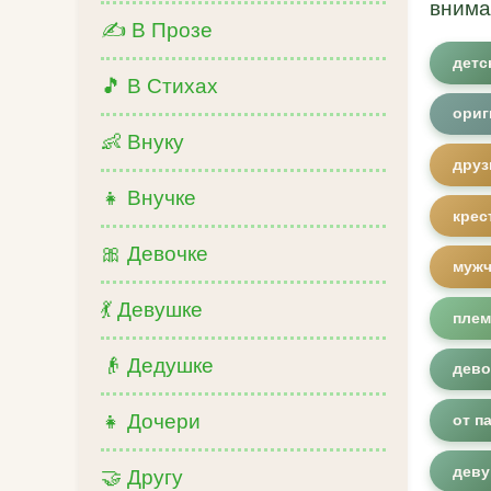
внима
✍️ В Прозе
детс
🎵 В Стихах
ориг
👶 Внуку
друз
👧 Внучке
крес
🎀 Девочке
мужч
💃 Девушке
плем
👴 Дедушке
дево
👧 Дочери
от п
деву
🤝 Другу