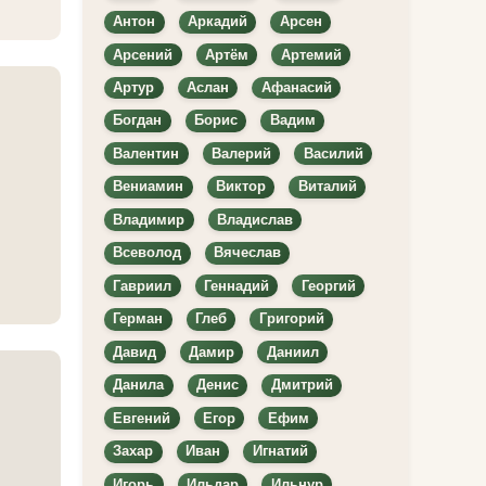
Антон
Аркадий
Арсен
Арсений
Артём
Артемий
Артур
Аслан
Афанасий
Богдан
Борис
Вадим
Валентин
Валерий
Василий
Вениамин
Виктор
Виталий
Владимир
Владислав
Всеволод
Вячеслав
Гавриил
Геннадий
Георгий
Герман
Глеб
Григорий
Давид
Дамир
Даниил
Данила
Денис
Дмитрий
Евгений
Егор
Ефим
Захар
Иван
Игнатий
Игорь
Ильдар
Ильнур