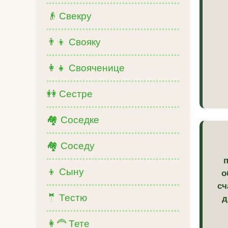
👴 Свекру
👨‍👦 Свояку
👩‍👧 Свояченице
👭 Сестре
🏘️ Соседке
🏘️ Соседу
👦 Сыну
о
сч
🤵 Тестю
д
👩‍🦰 Тете