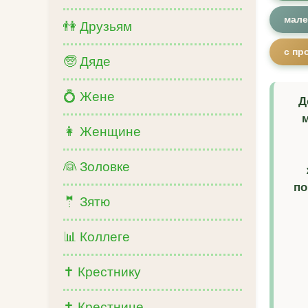
мале
👫 Друзьям
с п
🧓 Дяде
💍 Жене
Д
м
👩 Женщине
👰 Золовке
по
🤵 Зятю
📊 Коллеге
✝️ Крестнику
✝️ Крестнице