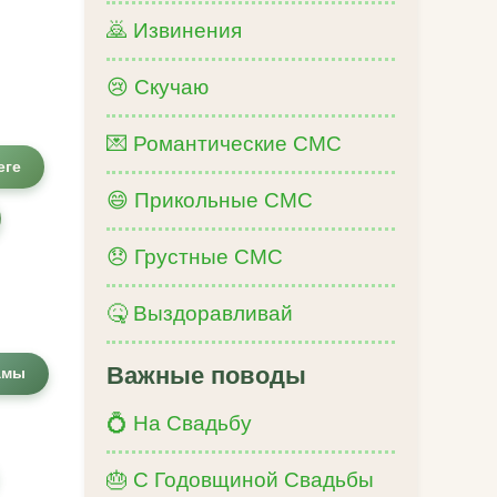
🙇 Извинения
😢 Скучаю
💌 Романтические СМС
еге
😄 Прикольные СМС
😞 Грустные СМС
🤒 Выздоравливай
Важные поводы
амы
💍 На Свадьбу
🎂 С Годовщиной Свадьбы