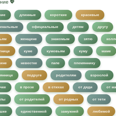
ние 💖
кие
длинные
короткие
красивые
инальные
официальные
детям
другу
ьям
женщине
знакомым
зятю
колл
тнице
куме
кумовьям
куму
маме
ине
невестке
папе
племяннику
яннице
подруге
родителям
взрослой
чке
в прозе
в стихах
от дяди
от м
апы
от родителей
от родных
от тети
шке
единственной
замужней
любимой