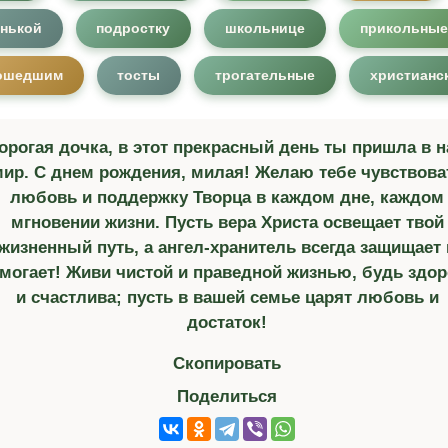
нькой
подростку
школьнице
прикольные
рошедшим
тосты
трогательные
христианс
орогая дочка, в этот прекрасный день ты пришла в 
ир. С днем рождения, милая! Желаю тебе чувствова
любовь и поддержку Творца в каждом дне, каждом
мгновении жизни. Пусть вера Христа освещает твой
жизненный путь, а ангел-хранитель всегда защищает 
могает! Живи чистой и праведной жизнью, будь здор
и счастлива; пусть в вашей семье царят любовь и
достаток!
Скопировать
Поделиться