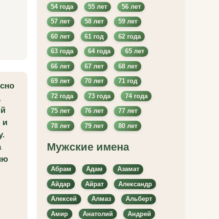
54 года
55 лет
56 лет
57 лет
58 лет
59 лет
60 лет
61 год
62 года
63 года
64 года
65 лет
66 лет
67 лет
68 лет
69 лет
70 лет
71 год
есно
72 года
73 года
74 года
,
ый
75 лет
76 лет
77 лет
 и
78 лет
79 лет
80 лет
у.
Мужские имена
а
ию
Абрам
Адам
Азамат
Айдар
Айрат
Александр
Алексей
Алмаз
Альберт
Амир
Анатолий
Андрей