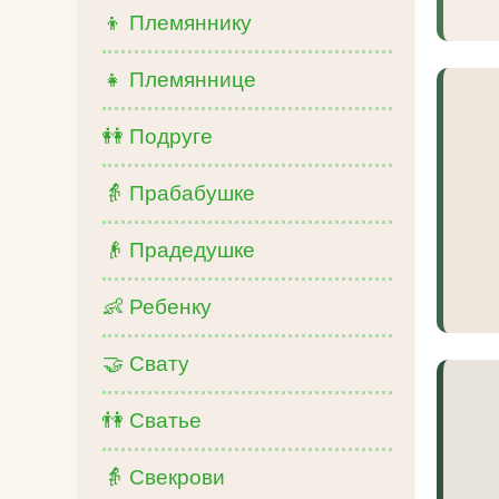
👦 Племяннику
👧 Племяннице
👭 Подруге
👵 Прабабушке
👴 Прадедушке
👶 Ребенку
🤝 Свату
👫 Сватье
👵 Свекрови