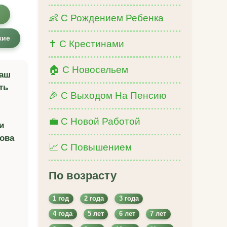
👶 С Рождением Ребенка
кие
✝️ С Крестинами
🏠 С Новосельем
наш
ть
🎉 С Выходом На Пенсию
💼 С Новой Работой
и
ова
📈 С Повышением
По возрасту
1 год
2 года
3 года
4 года
5 лет
6 лет
7 лет