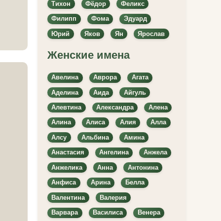
Тихон
Фёдор
Феликс
Филипп
Фома
Эдуард
Юрий
Яков
Ян
Ярослав
Женские имена
Авелина
Аврора
Агата
Аделина
Аида
Айгуль
Алевтина
Александра
Алена
Алина
Алиса
Алия
Алла
Алсу
Альбина
Амина
Анастасия
Ангелина
Анжела
Анжелика
Анна
Антонина
Анфиса
Арина
Белла
Валентина
Валерия
Варвара
Василиса
Венера