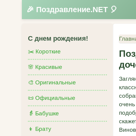
🎉 Поздравление.NET 🎈
С днем рождения!
Главн
✂️ Короткие
Поз
доч
🌸 Красивые
Загля
🎨 Оригинальные
класс
собра
📜 Официальные
очень
подоб
👵 Бабушке
скаже
👦 Брату
Винов