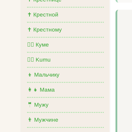
✝️ Крестной
✝️ Крестному
👩‍⚖️ Куме
👨‍⚖️ Kumu
👦 Мальчику
👩‍👧 Мама
🤵 Мужу
👨 Мужчине