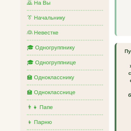
🙇 На Вы
👔 Начальнику
👰 Невестке
🎓 Одногруппнику
Пу
🎓 Одногруппнице
🏫 Однокласснику
🏫 Однокласснице
б
👨‍👧 Папе
👦 Парню