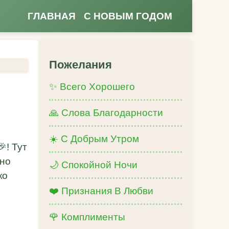
ГЛАВНАЯ
С НОВЫМ ГОДОМ
Пожелания
✨ Всего Хорошего
🙏 Слова Благодарности
☀️ С Добрым Утром
! Тут
 но
🌙 Спокойной Ночи
ко
❤️ Признания В Любви
🌹 Комплименты