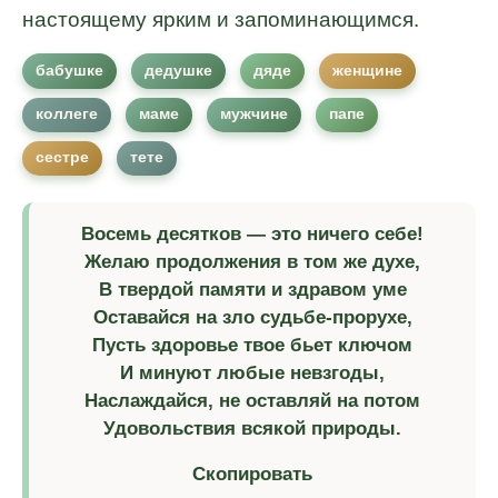
настоящему ярким и запоминающимся.
бабушке
дедушке
дяде
женщине
коллеге
маме
мужчине
папе
сестре
тете
Восемь десятков — это ничего себе!
Желаю продолжения в том же духе,
В твердой памяти и здравом уме
Оставайся на зло судьбе-прорухе,
Пусть здоровье твое бьет ключом
И минуют любые невзгоды,
Наслаждайся, не оставляй на потом
Удовольствия всякой природы.
Скопировать