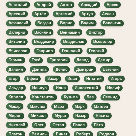
Анатолий
Андрей
Антон
Аркадий
Арсен
Арсений
Артём
Артемий
Артур
Аслан
Афанасий
Богдан
Борис
Вадим
Валентин
Валерий
Василий
Вениамин
Виктор
Виталий
Владимир
Владислав
Всеволод
Вячеслав
Гавриил
Геннадий
Георгий
Герман
Глеб
Григорий
Давид
Дамир
Даниил
Данила
Денис
Дмитрий
Евгений
Егор
Ефим
Захар
Иван
Игнатий
Игорь
Ильдар
Ильнур
Илья
Иннокентий
Иосиф
Кирилл
Константин
Кузьма
Лев
Леонид
Макар
Максим
Марат
Марк
Матвей
Мирон
Михаил
Мурат
Назар
Никита
Николай
Олег
Остап
Павел
Пётр
Платон
Рамиль
Ринат
Роберт
Родион