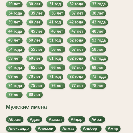
29 лет
30 лет
31 год
32 года
33 года
34 года
35 лет
36 лет
37 лет
38 лет
39 лет
40 лет
41 год
42 года
43 года
44 года
45 лет
46 лет
47 лет
48 лет
49 лет
50 лет
51 год
52 года
53 года
54 года
55 лет
56 лет
57 лет
58 лет
59 лет
60 лет
61 год
62 года
63 года
64 года
65 лет
66 лет
67 лет
68 лет
69 лет
70 лет
71 год
72 года
73 года
74 года
75 лет
76 лет
77 лет
78 лет
79 лет
80 лет
Мужские имена
Абрам
Адам
Азамат
Айдар
Айрат
Александр
Алексей
Алмаз
Альберт
Амир