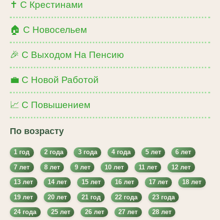
✝️ С Крестинами
🏠 С Новосельем
🎉 С Выходом На Пенсию
💼 С Новой Работой
📈 С Повышением
По возрасту
1 год
2 года
3 года
4 года
5 лет
6 лет
7 лет
8 лет
9 лет
10 лет
11 лет
12 лет
13 лет
14 лет
15 лет
16 лет
17 лет
18 лет
19 лет
20 лет
21 год
22 года
23 года
24 года
25 лет
26 лет
27 лет
28 лет