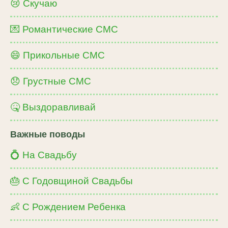
😢 Скучаю
💌 Романтические СМС
😄 Прикольные СМС
😞 Грустные СМС
🤒 Выздоравливай
Важные поводы
💍 На Свадьбу
🎂 С Годовщиной Свадьбы
👶 С Рождением Ребенка