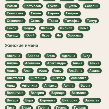
Роман
Ростислав
Руслан
Рустам
Савелий
Святослав
Семен
Сергей
Спартак
Станислав
Степан
Тарас
Тимофей
Тимур
Тихон
Фёдор
Феликс
Филипп
Фома
Эдуард
Юрий
Яков
Ян
Ярослав
Женские имена
Авелина
Аврора
Агата
Аделина
Аида
Айгуль
Алевтина
Александра
Алена
Алина
Алиса
Алия
Алла
Алсу
Альбина
Амина
Анастасия
Ангелина
Анжела
Анжелика
Анна
Антонина
Анфиса
Арина
Белла
Валентина
Валерия
Варвара
Василиса
Венера
Вера
Вероника
Виктория
Виолетта
Вита
Влада
Галина
Гузель
Гульназ