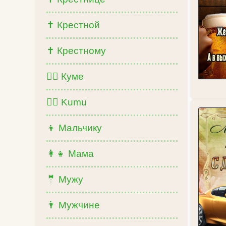
✝️ Крестной
✝️ Крестному
👩‍⚖️ Куме
👨‍⚖️ Kumu
👦 Мальчику
👩‍👧 Мама
🤵 Мужу
👨 Мужчине