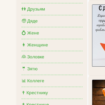
👫 Друзьям
🧓 Дяде
💍 Жене
👩 Женщине
👰 Золовке
🤵 Зятю
📊 Коллеге
✝️ Крестнику
✝️ Крестнице