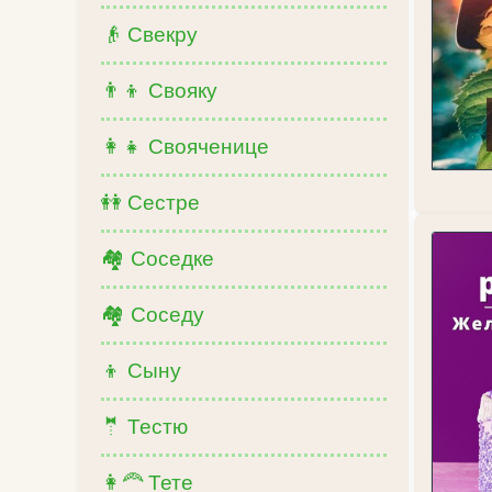
👴 Свекру
👨‍👦 Свояку
👩‍👧 Свояченице
👭 Сестре
🏘️ Соседке
🏘️ Соседу
👦 Сыну
🤵 Тестю
👩‍🦰 Тете