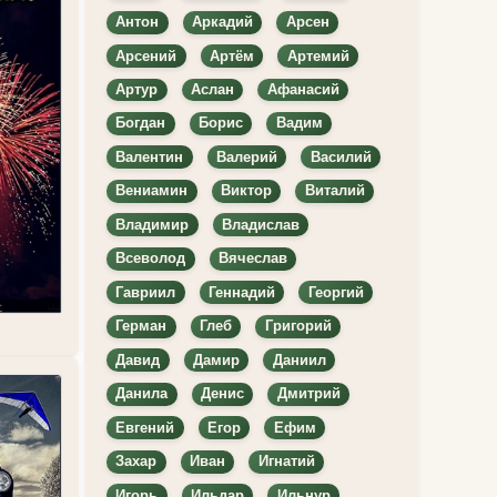
Антон
Аркадий
Арсен
Арсений
Артём
Артемий
Артур
Аслан
Афанасий
Богдан
Борис
Вадим
Валентин
Валерий
Василий
Вениамин
Виктор
Виталий
Владимир
Владислав
Всеволод
Вячеслав
Гавриил
Геннадий
Георгий
Герман
Глеб
Григорий
Давид
Дамир
Даниил
Данила
Денис
Дмитрий
Евгений
Егор
Ефим
Захар
Иван
Игнатий
Игорь
Ильдар
Ильнур