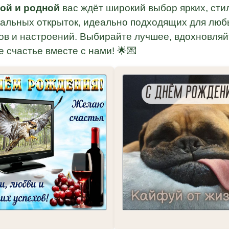
ой и родной
вас ждёт широкий выбор ярких, сти
кальных открыток, идеально подходящих для люб
ов и настроений. Выбирайте лучшее, вдохновляй
е счастье вместе с нами! 🌟💌